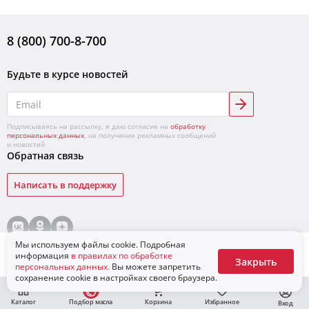
8 (800) 700-8-700
Будьте в курсе новостей
Подписываясь на рассылку, я даю согласие на
обработку
персональных данных
, на получение рекламных сообщений
и новостей
Обратная связь
Написать в поддержку
© «ЛУКОЙЛ»,
2026
Условия продажи товаров
Конфиденциальность
Мы используем файлы cookie. Подробная
Для бизнеса
Сообщить о поступлении
информация
в правилах по обработке
Закрыть
персональных данных.
Вы можете запретить
сохранение cookie в настройках своего браузера.
Каталог
Подбор масла
Корзина
Избранное
Вход