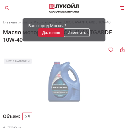
Главная
Масло моторное LUKOIL AVANTGARDE 10W-40
>
>
Ваш город Москва?
Масло моторное LUKOIL AVANTGARDE
Да, верно
Изменить
10W-40
НЕТ В НАЛИЧИИ
Объем:
5 л