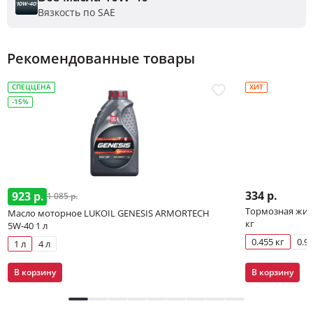
Вязкость по SAE
Рекомендованные товары
СПЕЦЦЕНА
ХИТ
-15%
334 р.
923 р.
1 085 р.
Тормозная жидк
Масло моторное LUKOIL GENESIS ARMORTECH
кг
5W-40 1 л
0.455 кг
0.91
1 л
4 л
В корзину
В корзину