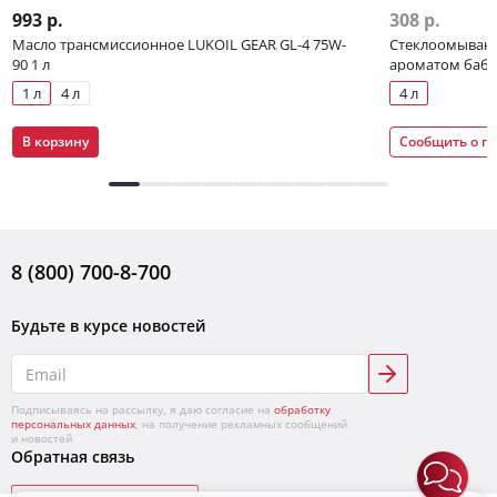
993 р.
308 р.
Масло трансмиссионное LUKOIL GEAR GL-4 75W-
Стеклоомывающ
90 1 л
ароматом бабл
1 л
4 л
4 л
В корзину
Сообщить о п
8 (800) 700-8-700
Будьте в курсе новостей
Подписываясь на рассылку, я даю согласие на
обработку
персональных данных
, на получение рекламных сообщений
и новостей
Обратная связь