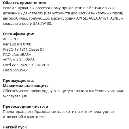
Область применения
:
Рекомендовано к всесезонному применению в бензиновых и
дизельных двигателях (без устройств доочистки выхлопных газов)
автомобилей, требующих масел уровня API SL, ACEA A1/B1, A5/B5 и
класса вяз-кости SAE 5W-30.
Спецификации:
API SL/CF
Renault RN 0700
IVECO 18-1811 Classe S1
ПАО «АвтоВАЗ»
ACEA A1/B1, A5/B5
Ford WSS-M2C-913-A/B/C/D
Fiat 9.55535-G1
Преимущества:
Максимальная защита
Обеспечивает превосходную защиту от износа в жёстких условиях
эксплуатации.
Превосходная чистота
Предотвращает образование высоко- и низкотемпературных
отложений в двигателе.
Легкий пуск