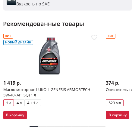
Вязкость по SAE
Рекомендованные товары
ХИТ
ХИТ
НОВЫЙ ДИЗАЙН
1 419 р.
374 р.
Масло моторное LUKOIL GENESIS ARMORTECH
Очиститель то
5W-40 (API SQ) 1 л
1 л
4 л
4 + 1 л
520 мл
В корзину
В корзину