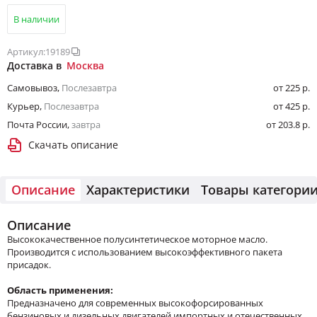
В наличии
Артикул:
19189
Доставка в
Москва
Самовывоз
,
Послезавтра
от 225 р.
Курьер
,
Послезавтра
от 425 р.
Почта России
,
завтра
от 203.8 р.
Скачать описание
Описание
Характеристики
Товары категори
Описание
Высококачественное полусинтетическое моторное масло.
Производится с использованием высокоэффективного пакета
присадок.
Область применения:
Предназначено для современных высокофорсированных
бензиновых и дизельных двигателей импортных и отечественных