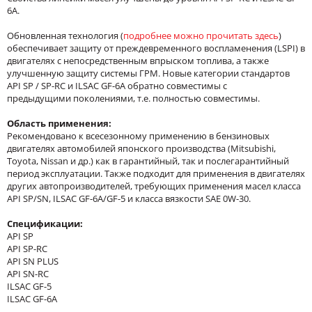
6A.
Обновленная технология (
подробнее можно прочитать здес
ь
)
обеспечивает защиту от преждевременного воспламенения (LSPI) в
двигателях с непосредственным впрыском топлива, а также
улучшенную защиту системы ГРМ. Новые категории стандартов
API SP / SP-RC и ILSAC GF-6A обратно совместимы с
предыдущими поколениями, т.е. полностью совместимы.
Область применения:
Рекомендовано к всесезонному применению в бензиновых
двигателях автомобилей японского производства (Mitsubishi,
Toyota, Nissan и др.) как в гарантийный, так и послегарантийный
период эксплуатации. Также подходит для применения в двигателях
других автопроизводителей, требующих применения масел класса
API SP/SN, ILSAC GF-6A/GF-5 и класса вязкости SAE 0W-30.
Спецификации:
API SP
API SP-RC
API SN PLUS
API SN-RC
ILSAC GF-5
ILSAC GF-6A