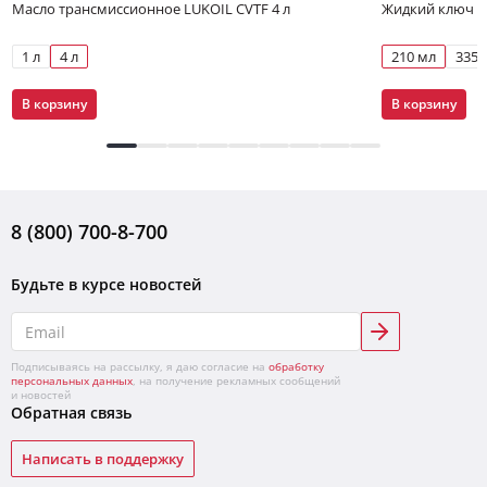
Масло трансмиссионное LUKOIL CVTF 4 л
Жидкий ключ Л
1 л
4 л
210 мл
335 
В корзину
В корзину
8 (800) 700-8-700
Будьте в курсе новостей
Подписываясь на рассылку, я даю согласие на
обработку
персональных данных
, на получение рекламных сообщений
и новостей
Обратная связь
Написать в поддержку