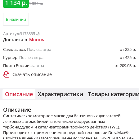
1 134 р.
1 334 р.
В наличии
Артикул:
3173835
Доставка в
Москва
Самовывоз
,
Послезавтра
от 225 р.
Курьер
,
Послезавтра
от 425 р.
Почта России
,
завтра
от 209.03 р.
Скачать описание
Описание
Характеристики
Товары категори
Описание
Синтетическое моторное масло для бензиновых двигателей
легковых автомобилей, в том числе оборудованных
турбонаддувом и катализаторами тройного действия (TWC).
Производится с применением передовой технологии DuraMax®.
Свойства линейки масел улучшены до уровня API SP-RC и ILSAC GF-