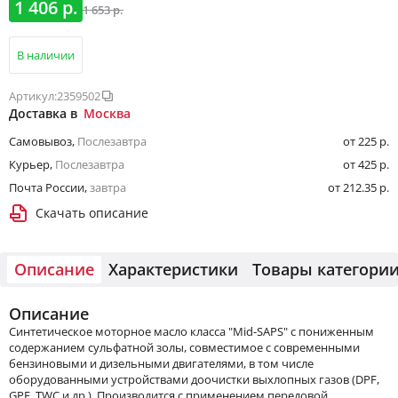
1 406 р.
1 653 р.
В наличии
Артикул:
2359502
Доставка в
Москва
Самовывоз
,
Послезавтра
от 225 р.
Курьер
,
Послезавтра
от 425 р.
Почта России
,
завтра
от 212.35 р.
Скачать описание
Описание
Характеристики
Товары категори
Описание
Синтетическое моторное масло класса "Mid-SAPS" с пониженным
содержанием сульфатной золы, совместимое с современными
бензиновыми и дизельными двигателями, в том числе
оборудованными устройствами доочистки выхлопных газов (DPF,
GPF, TWC и др.). Производится с применением передовой