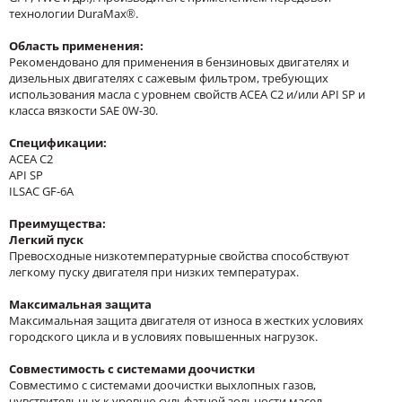
технологии DuraMax®.
Область применения:
Рекомендовано для применения в бензиновых двигателях и
дизельных двигателях с сажевым фильтром, требующих
использования масла с уровнем свойств ACEA C2 и/или API SP и
класса вязкости SAE 0W-30.
Спецификации:
ACEA C2
API SP
ILSAC GF-6A
Преимущества:
Легкий пуск
Превосходные низкотемпературные свойства способствуют
легкому пуску двигателя при низких температурах.
Максимальная защита
Максимальная защита двигателя от износа в жестких условиях
городского цикла и в условиях повышенных нагрузок.
Совместимость с системами доочистки
Совместимо с системами доочистки выхлопных газов,
чувствительных к уровню сульфатной зольности масел.