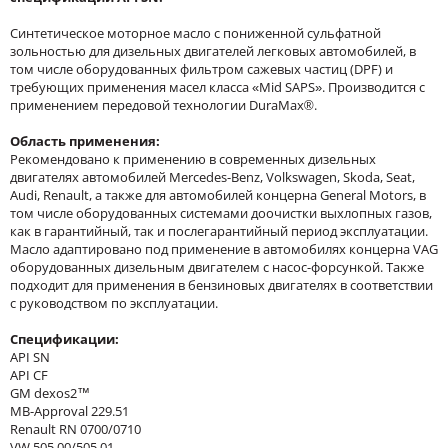
Синтетическое моторное масло с пониженной сульфатной
зольностью для дизельных двигателей легковых автомобилей, в
том числе оборудованных фильтром сажевых частиц (DPF) и
требующих применения масел класса «Mid SAPS». Производится с
применением передовой технологии DuraMax®.
Область применения:
Рекомендовано к применению в современных дизельных
двигателях автомобилей Mercedes-Benz, Volkswagen, Skoda, Seat,
Audi, Renault, а также для автомобилей концерна General Motors, в
том числе оборудованных системами доочистки выхлопных газов,
как в гарантийный, так и послегарантийный период эксплуатации.
Масло адаптировано под применение в автомобилях концерна VAG
оборудованных дизельным двигателем с насос-форсункой. Также
подходит для применения в бензиновых двигателях в соответствии
с руководством по эксплуатации.
Спецификации:
API SN
API CF
GM dexos2™
MB-Approval 229.51
Renault RN 0700/0710
VW 505 00/505 01