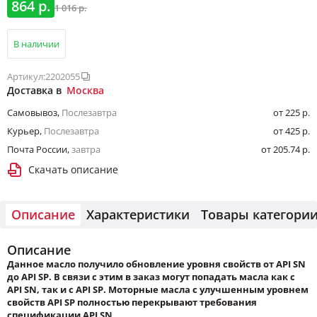
864 р.
1 016 р.
В наличии
Артикул:
2202055
Доставка в
Москва
Самовывоз
,
Послезавтра
от 225 р.
Курьер
,
Послезавтра
от 425 р.
Почта России
,
завтра
от 205.74 р.
Скачать описание
Описание
Характеристики
Товары категори
Описание
Данное масло получило обновление уровня свойств от API SN
до API SP. В связи с этим в заказ могут попадать масла как с
API SN, так и с API SP. Моторные масла с улучшенным уровнем
свойств API SP полностью перекрывают требования
спецификации API SN.