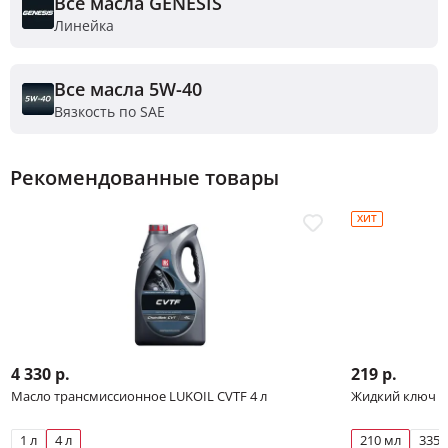
Все масла GENESIS
Линейка
Все масла 5W-40
Вязкость по SAE
Рекомендованные товары
ХИТ
4 330 р.
219 р.
Масло трансмиссионное LUKOIL CVTF 4 л
Жидкий ключ Л
1 л
4 л
210 мл
335 