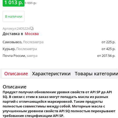
1 013 р.
1 191 р.
В наличии
Артикул:
2405224
Доставка в
Москва
Самовывоз
,
Послезавтра
от 225 р.
Курьер
,
Послезавтра
от 425 р.
Почта России
,
завтра
от 207.56 р.
Описание
Характеристики
Товары категори
Описание
Продукт получил обновление уровня свойств от API SP до API
SQ. В связи с этим в заказ могут попадать масла из разных
партий с отличающейся маркировкой. Такие продукты
полностью совместимы между собой. Моторные масла с
улучшенным уровнем свойств API SQ
полностью перекрывают
требования спецификации API SP.