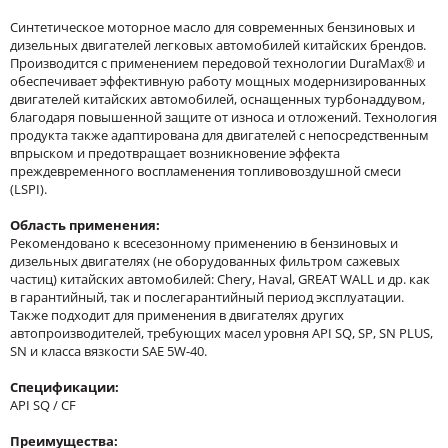
Синтетическое моторное масло для современных бензиновых и
дизельных двигателей легковых автомобилей китайских брендов.
Производится с применением передовой технологии DuraMax® и
обеспечивает эффективную работу мощных модернизированных
двигателей китайских автомобилей, оснащенных турбонаддувом,
благодаря повышенной защите от изноcа и отложений. Технология
продукта также адаптирована для двигателей с непосредственным
впрыском и предотвращает возникновение эффекта
преждевременного воспламенения топливовоздушной смеси
(LSPI).
Область применения:
Рекомендовано к всесезонному применению в бензиновых и
дизельных двигателях (не оборудованных фильтром сажевых
частиц) китайских автомобилей: Chery, Haval, GREAT WALL и др. как
в гарантийный, так и послегарантийный период эксплуатации.
Также подходит для применения в двигателях других
автопроизводителей, требующих масел уровня API SQ, SP, SN PLUS,
SN и класса вязкости SAE 5W-40.
Спецификации:
API SQ / СF
Преимущества: