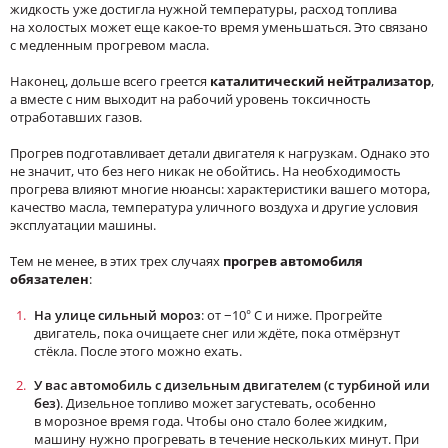
жидкость уже достигла нужной температуры, расход топлива
на холостых может еще какое-то время уменьшаться. Это связано
с медленным прогревом масла.
Наконец, дольше всего греется
каталитический нейтрализатор
,
а вместе с ним выходит на рабочий уровень токсичность
отработавших газов.
Прогрев подготавливает детали двигателя к нагрузкам. Однако это
не значит, что без него никак не обойтись. На необходимость
прогрева влияют многие нюансы: характеристики вашего мотора,
качество масла, температура уличного воздуха и другие условия
эксплуатации машины.
Тем не менее, в этих трех случаях
прогрев автомобиля
обязателен
:
На улице сильный мороз
: от −10° C и ниже. Прогрейте
двигатель, пока очищаете снег или ждёте, пока отмёрзнут
стёкла. После этого можно ехать.
У вас автомобиль с дизельным двигателем
(с турбиной или
без)
. Дизельное топливо может загустевать, особенно
в морозное время года. Чтобы оно стало более жидким,
машину нужно прогревать в течение нескольких минут. При