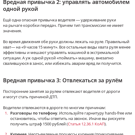
Вредная привычка 2: управлять автомобилем
одной рукой
Ещё одна опасная привычка водителя — удерживание руки
на рычаге коробки передач. Причем тип трансмиссии не имеет
значения.
Во время движения обе руки должны лежать на руле. Правильный
хват— на «9 часов 15 минут». Все остальные виды хвата руля менее
эффективны и мешают управлять машиной в экстремальной
ситуации. А уж одной рукой «поймать» машину, внезапно
свалившуюся в занос, или избежать аварии вряд ли получится.
Вредная привычка 3: Отвлекаться за рулём
Посторонние занятия за рулем отвлекают водителя от дороги
и могут стать причиной ДТП.
Водители отвлекаются в дороге по многим причинам:
Разговоры по телефону
. Используйте гарнитуру hands-free или
остановитесь, чтобы ответить на звонок. Иначе вы рискуете
получить штраф 1500 рублей (
Статья 12.36.1 КоАП
).
Курение
. Неотъемлемые процессы курения (прикуривание,