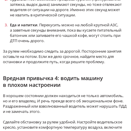
затяжка, выдох дыма) занимают секунды, но тоже отвлекают
водителя от ситуации на дороге. Именно этих секунд может
не хватить в критической ситуации.
Еда и напитки
. Перекусить можно на любой крупной АЗС,
а заветные секунды внимания, пока вы кусаете питательный
батончик или запиваете его чашкой кофе, могут стоить при
ДТП очень дорого.
За рулем необходимо следить за дорогой. Посторонние занятия
оставьте на потом. Если же дело срочное, найдите место для
остановки и продолжите путь, когда решите проблему.
Вредная привычка 4: водить машину
в плохом настроении
В хорошем состоянии должен находиться не только автомобиль,
но и его владелец. И речь прежде всего об эмоциональном фоне.
Раздраженный или взволнованный водитель может нарушать ПДД
и не замечать этого.
Сделайте обстановку за рулем удобной. Настройте водительское
кресло, установите комфортную температуру воздуха, включите