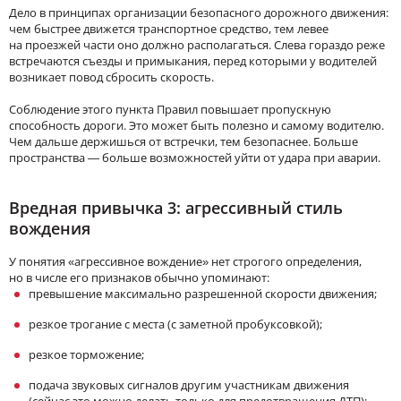
Дело в принципах организации безопасного дорожного движения:
чем быстрее движется транспортное средство, тем левее
на проезжей части оно должно располагаться. Слева гораздо реже
встречаются съезды и примыкания, перед которыми у водителей
возникает повод сбросить скорость.
Соблюдение этого пункта Правил повышает пропускную
способность дороги. Это может быть полезно и самому водителю.
Чем дальше держишься от встречки, тем безопаснее. Больше
пространства — больше возможностей уйти от удара при аварии.
Вредная привычка 3: агрессивный стиль
вождения
У понятия «агрессивное вождение» нет строгого определения,
но в числе его признаков обычно упоминают:
превышение максимально разрешенной скорости движения;
резкое трогание с места (с заметной пробуксовкой);
резкое торможение;
подача звуковых сигналов другим участникам движения
(сейчас это можно делать только для предотвращения ДТП);