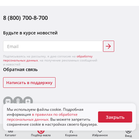
8 (800) 700-8-700
Будьте в курсе новостей
Подписываясь на рассылку, я даю согласие на
обработку
персональных данных
, на получение рекламных сообщений
и новостей
Обратная связь
Написать в поддержку
© «ЛУКОЙЛ»,
2026
Условия продажи товаров
Конфиденциальность
Мы используем файлы cookie. Подробная
Для бизнеса
информация
в правилах по обработке
Закрыть
персональных данных.
Вы можете запретить
сохранение cookie в настройках своего браузера.
Каталог
Подбор масла
Корзина
Избранное
Вход