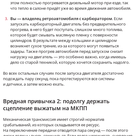
этом полностью прогревается дизельный мотор при езде, так
что тепло в салоне придёт уже во время движения автомобиля.
Вы — владелец ретроавтомобиля с карбюратором
. Если
запускать карбюраторный двигатель без предварительного
прогрева, в него будет поступать слишком много топлива,
которое будет смывать масляную пленку с поверхности
цилиндров. В результате между кольцами и цилиндром
возникнет сухое трение, из-за которого могут появиться
задиры. Также прогрев автомобиля перед запуском снизит
нагрузку на двигатель — это особенно важно, когда имеешь
дело со старой техникой, которую хочется сохранить надолго.
Во всех остальных случаях после запуска двигателя достаточно
подождать пару секунд, пока протестируются все системы
и датчики, а затем можно ехать.
Вредная привычка 2: подолгу держать
сцепление выжатым на МКПП
Механическая трансмиссия имеет строгий норматив
срабатываний, из которых складывается ее ресурс.
На переключение передачи отводится пара секунд — после этого
диски должны вновь сомкнуться. Если долго удерживать сцепление