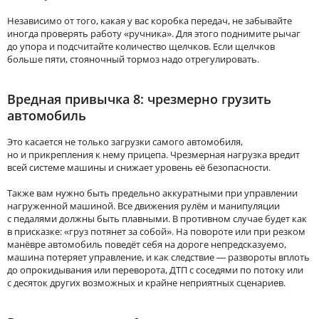
Независимо от того, какая у вас коробка передач, не забывайте
иногда проверять работу «ручника». Для этого поднимите рычаг
до упора и подсчитайте количество щелчков. Если щелчков
больше пяти, стояночный тормоз надо отрегулировать.
Вредная привычка 8: чрезмерно грузить
автомобиль
Это касается не только загрузки самого автомобиля,
но и прикрепления к нему прицепа. Чрезмерная нагрузка вредит
всей системе машины и снижает уровень её безопасности.
Также вам нужно быть предельно аккуратными при управлении
нагруженной машиной. Все движения рулём и манипуляции
с педалями должны быть плавными. В противном случае будет как
в присказке: «груз потянет за собой». На повороте или при резком
манёвре автомобиль поведёт себя на дороге непредсказуемо,
машина потеряет управление, и как следствие — развороты вплоть
до опрокидывания или переворота, ДТП с соседями по потоку или
с десяток других возможных и крайне неприятных сценариев.