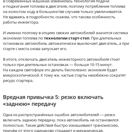
В современных машинах изменилась технология подачи
и поджигания топлива в двигателе, поэтому потребление топлива
на холостом ходу в большинстве случаев только увеличивается.
Не вдаваясь в подробности, скажем, что такова особенность
работы инжектора.
И именно поэтому в опциях свежих автомобилей значится система
экономии топлива по
технологии старт-стоп
. При длительных
остановках автомобиль автоматически выключает двигатель, а при
старте с места снова запускает его.
В итоге, отключать двигатель инжекторного автомобиля стоит
только при длительных остановках — больше 10-15 минут.
На каждом светофоре это делать бесполезно: экономия будет
микроскопической. К тому же, частые старты неизбежно сократят
ресурс стартера.
Вредная привычка 5: резко включать
«заднюю» передачу
Одна из распространённых ошибок автолюбителей — резко
включить заднюю передачу, пока автомобиль не остановился
полностью. Такие действия быстро изнашивают трансмиссию,
причём от этого одинаково страдают и механическая,