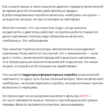
Как сказано выше, в таких машинах держать передачу включенной
во время долгой остановки действительно вредно.
В роботизированных коробках включать «нейтраль» не нужно —
ни в долгих заторах, ни при остановке на светофоре.
Многие считают, что «на холостом ходу», когда машина
не двигается, а двигатель работает, в коробке-роботе стираются
диски сцепления, поэтому надо обязательно включать
«нейтралку». Это заблуждение.
При нажатии тормоза актуаторы автоматически разъединяют
сцепление. Получается тот же случай, что с «механикой» — если
долго стоять с включенной передачей и выжатым сцеплением,
то в теории раньше износится выжимной подшипник. Но никак
не диск, который в этой ситуации не задействован.
Что касается
гидротрансформаторных коробок
(классический
«автомат»), то здесь чуть более сложный вопрос. Многие включают
«нейтраль», не желая перегреть коробку, не зная истинных причин
возможного перегрева.
Он происходит из-за засорения масляного фильтра
АКПП
—
он часто забивается пылью, песком и прочей дорожной грязью.
Нередко фильтр засоряется и изнутри, закоксовываясь